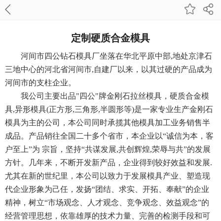
定制硬质合金模具
河间市四公钻石模具厂坐落在华北平原中部,地处京津石
三地中心的河北省河间市,自建厂以来，以其过硬的产品成为
河间市的支柱企业。
我公司主要出品"四公"牌金刚石拉丝模具，硬质合金模
具,异形模具(正方形,三角形,半圆形等)是一家专业生产金刚石
模具为主的公司，本公司同时承揽其他模具加工业务销售半
成品。产品销往全国二十多个省市，本企业以“诚信为本，客
户至上”为 宗旨，坚持“共谋发展,共创辉煌,荣辱与共”的发展
方针。几年来，不断开发新产品，企业得到较好效益和发展.
尤其在新的世纪里，本公司以致力于发展模具产业、塑造现
代企业形象为己任，发扬“团结、求实、开拓、奉献”的企业
精神，树立“市场观念、人才观念、竞争观念、效益观念”的
经营管理思想，依靠雄厚的技术力量、完善的检测手段和可