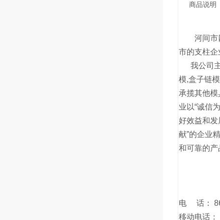
商品说明
河间市四公
市的支柱企
我公司主要
模,盒子链
承揽其他模
业以“诚信
好效益和发
献”的企业
和可靠的产
电 话： 86-
移动电话： 1