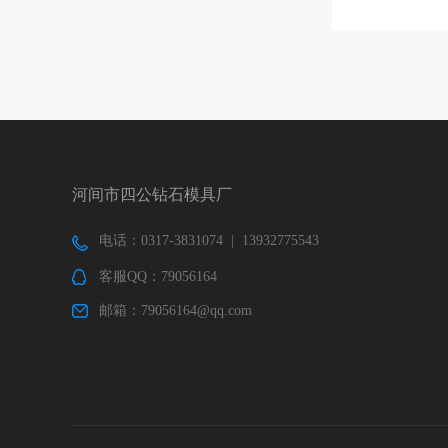
河间市四公钻石模具厂
电话：0317-3831074 | 13932775543
客服QQ：79056164
邮箱：79056164@qq.com