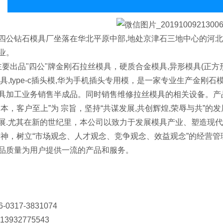
钻石模具厂坐落在华北平原中部,地处京津石三地中心的河北
业。
出品"四公"牌金刚石拉丝模具，硬质合金模具,异形模具(正方形,
模具,type-c插头模,华为手机插头专用模，是一家专业生产金
具加工业务销售半成品。同时销售维修拉丝模具的相关设备。产
为本，客户至上”为 宗旨，坚持“共谋发展,共创辉煌,荣辱与共”
展.尤其在新的世纪里，本公司以致力于发展模具产业、塑造现代
精神，树立“市场观念、人才观念、竞争观念、效益观念”的经营
品质量为用户提供一流的产品和服务。
0317-3831074
3932775543