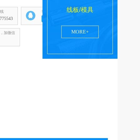
线板/模具
线
客服QQ
775543
MORE+
，加微信