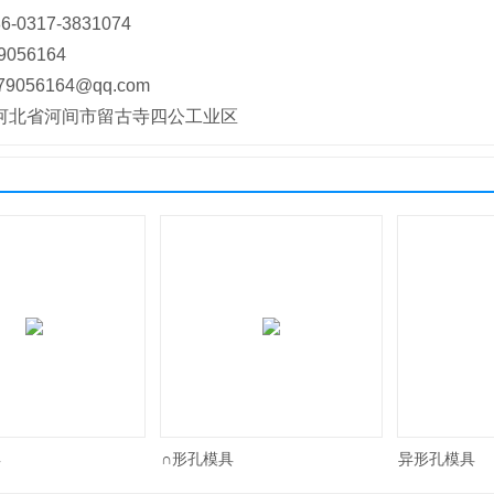
0317-3831074
056164
056164@qq.com
河北省河间市留古寺四公工业区
具
∩形孔模具
异形孔模具